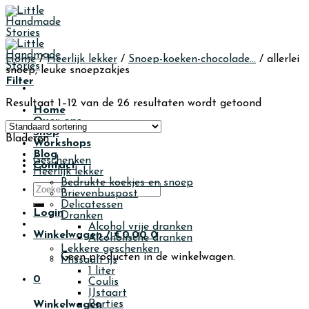
Skip
to
content
Home
/
Heerlijk lekker
/
Snoep-koeken-chocolade...
/
allerlei
snoep, leuke snoepzakjes
Filter
Resultaat 1–12 van de 26 resultaten wordt getoond
Home
Over ons
Shop
Bladeren
Workshops
Blog
Geschenken
Contact
Heerlijk lekker
Bedrukte koekjes en snoep
Zoeken
Brievenbuspost
naar:
Delicatessen
Login
Dranken
Alcohol vrije dranken
Winkelwagen /
€
0,00
0
Alcoholische dranken
Lekkere geschenken
Geen producten in de winkelwagen.
Missault ijs
1 liter
0
Coulis
IJstaart
Porties
Winkelwagen