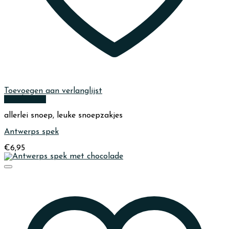
Toevoegen aan verlanglijst
Quick View
allerlei snoep, leuke snoepzakjes
Antwerps spek
€
6,95