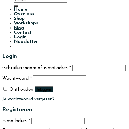
naar:
Home
Over ons
Shop
Workshops
Blog
Contact
Login
Newsletter
Login
Gebruikersnaam of e-mailadres
*
Wachtwoord
*
Onthouden
Inloggen
Je wachtwoord vergeten?
Registreren
E-mailadres
*