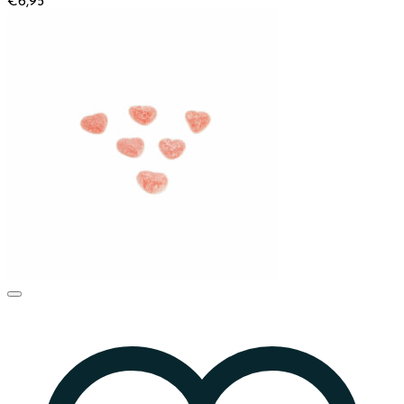
€
6,95