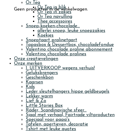
Or Tea
Or Tea in blik
Geen producten in de winkelwagen.
Or Tea in zakjes
Or Tea navulling
Thee accessoires
Snoep-koeken-chocolade...
allerlei snoep, leuke snoepzakjes
Koekjes
Snoeptaart pralinetaart
Tapasbox & Dessertbox, chocoladefondue
Valentino chocolade praline abonnement
Valentino chocolade pralines
Onze creatievelingen
Onze merken
1. UITVERKOOP wegens verhuis!
Geluksbrengers
Geschenkbon
Kaarsen
Kids
Leder sleutelhangers hippe geldbeugels
Lekker warm
Lief & Zo
Little Stories Box
Räder, Scandinavische sfeer...
Sjaal met verhaal, Fairtrade viltproducten
Speciaal voor papa's
Tafelen, apertieven, decoratie
Tshirt met leuke quotes