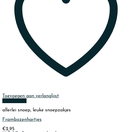
Toevoegen aan verlanglijst
Quick View
allerlei snoep, leuke snoepzakjes
Frambozenhartjes
€
2,95