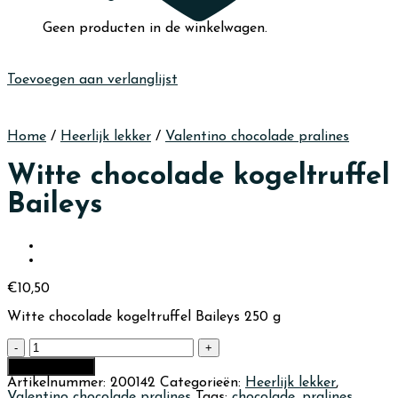
Geen producten in de winkelwagen.
Toevoegen aan verlanglijst
Home
/
Heerlijk lekker
/
Valentino chocolade pralines
Witte chocolade kogeltruffel
Baileys
€
10,50
Witte chocolade kogeltruffel Baileys 250 g
Witte
chocolade
In winkelmand
kogeltruffel
Artikelnummer:
200142
Categorieën:
Heerlijk lekker
,
Baileys
Valentino chocolade pralines
Tags:
chocolade
,
pralines
,