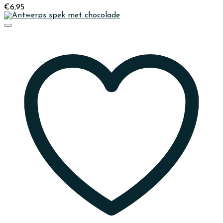
€
6,95