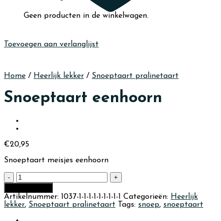
Geen producten in de winkelwagen.
Toevoegen aan verlanglijst
Home
/
Heerlijk lekker
/
Snoeptaart pralinetaart
Snoeptaart eenhoorn
€
20,95
Snoeptaart meisjes eenhoorn
Snoeptaart
eenhoorn
In winkelmand
aantal
Artikelnummer:
1037-1-1-1-1-1-1-1-1-1
Categorieën:
Heerlijk
lekker
,
Snoeptaart pralinetaart
Tags:
snoep
,
snoeptaart